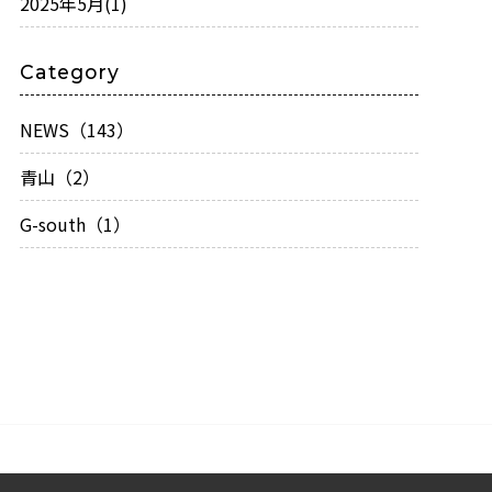
2025年5月
(1)
Category
NEWS（143）
青山（2）
G-south（1）