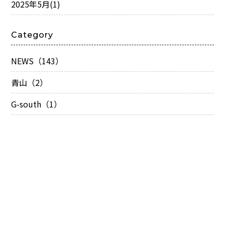
2025年5月
(1)
Category
NEWS（143）
青山（2）
G-south（1）