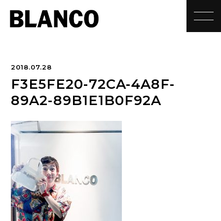
toggle
2018.07.28
F3E5FE20-72CA-4A8F-
89A2-89B1E1B0F92A