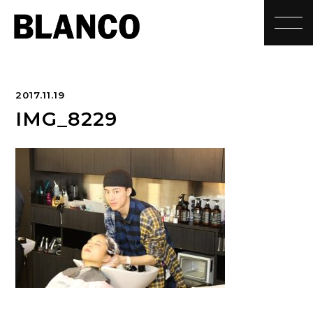
toggle
2017.11.19
IMG_8229