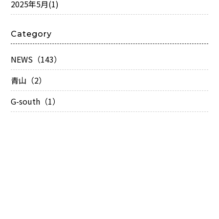
2025年5月
(1)
Category
NEWS（143）
青山（2）
G-south（1）