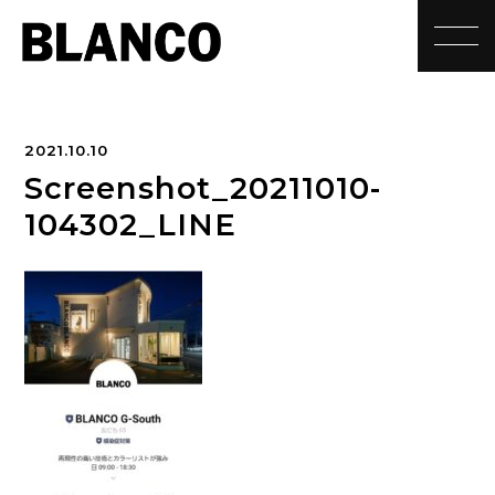
toggle
2021.10.10
Screenshot_20211010-
104302_LINE