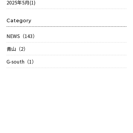
2025年5月
(1)
Category
NEWS（143）
青山（2）
G-south（1）