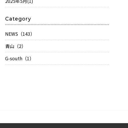
2025年5月
(1)
Category
NEWS（143）
青山（2）
G-south（1）