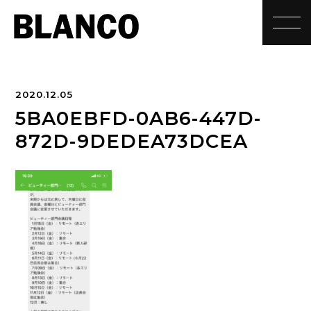
toggle
2020.12.05
5BA0EBFD-0AB6-447D-
872D-9DEDEA73DCEA