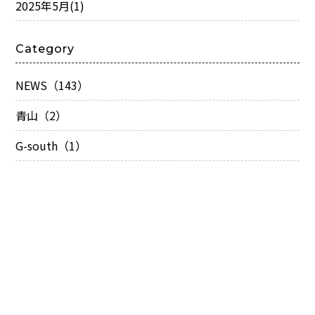
2025年5月
(1)
Category
NEWS（143）
青山（2）
G-south（1）