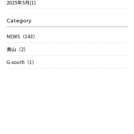
2025年5月
(1)
Category
NEWS（143）
青山（2）
G-south（1）