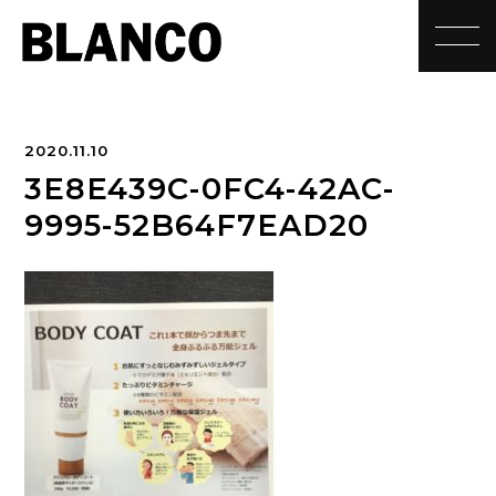
toggle
2020.11.10
3E8E439C-0FC4-42AC-
9995-52B64F7EAD20