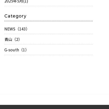
2025年5月
(1)
Category
NEWS（143）
青山（2）
G-south（1）