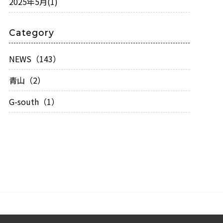
2025年5月
(1)
Category
NEWS（143）
青山（2）
G-south（1）