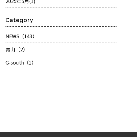
2025年5月
(1)
Category
NEWS（143）
青山（2）
G-south（1）