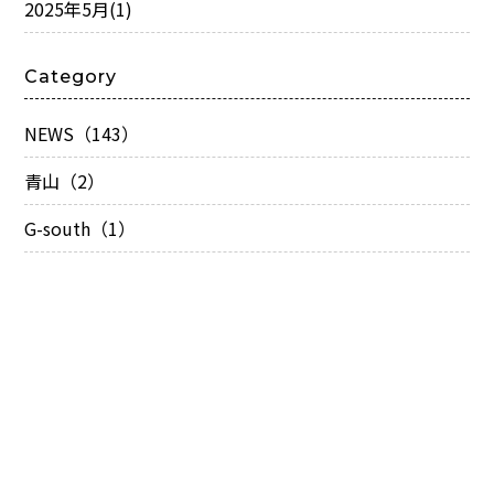
2025年5月
(1)
Category
NEWS（143）
青山（2）
G-south（1）