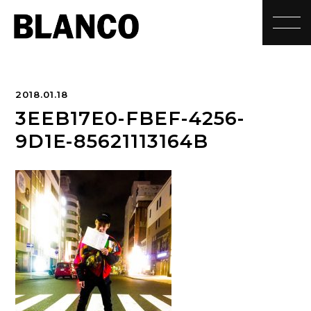
toggle
2018.01.18
3EEB17E0-FBEF-4256-
9D1E-85621113164B