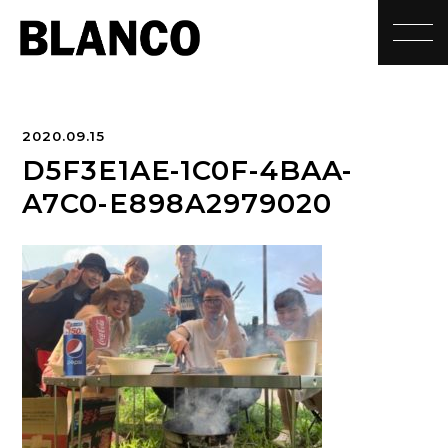
toggle
2020.09.15
D5F3E1AE-1C0F-4BAA-
A7C0-E898A2979020