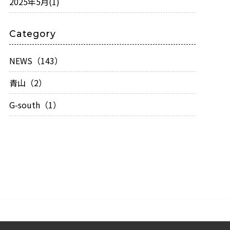
2025年5月
(1)
Category
NEWS（143）
青山（2）
G-south（1）