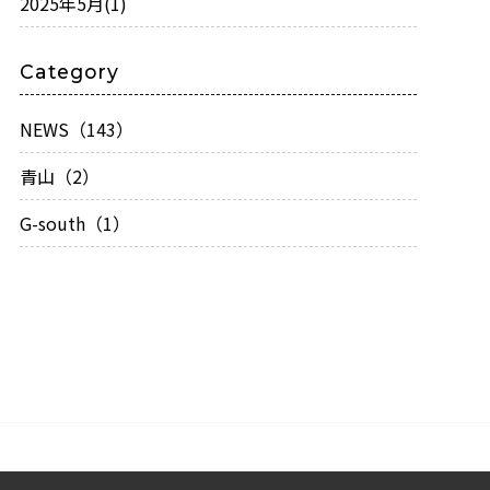
2025年5月
(1)
Category
NEWS（143）
青山（2）
G-south（1）