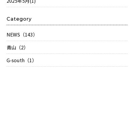
2025年5月
(1)
Category
NEWS（143）
青山（2）
G-south（1）