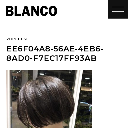
toggle
2019.10.31
EE6F04A8-56AE-4EB6-
8AD0-F7EC17FF93AB