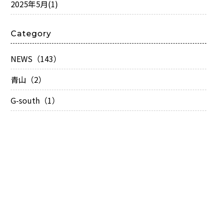
2025年5月
(1)
Category
NEWS（143）
青山（2）
G-south（1）