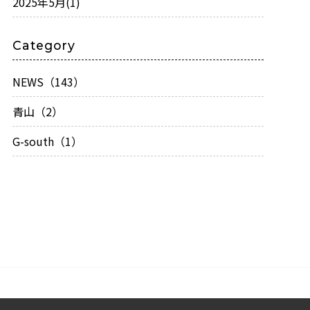
2025年5月
(1)
Category
NEWS（143）
青山（2）
G-south（1）