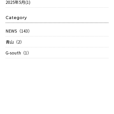
2025年5月
(1)
Category
NEWS（143）
青山（2）
G-south（1）