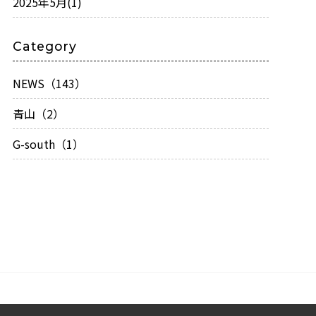
2025年5月
(1)
Category
NEWS（143）
青山（2）
G-south（1）