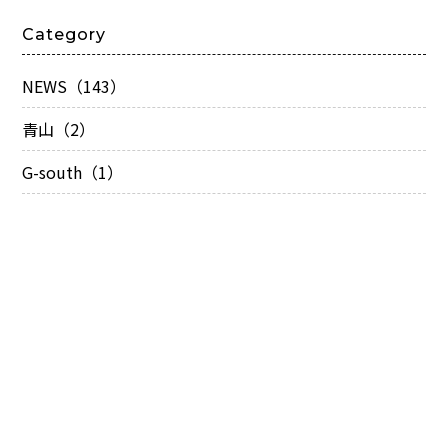
Category
NEWS（143）
青山（2）
G-south（1）