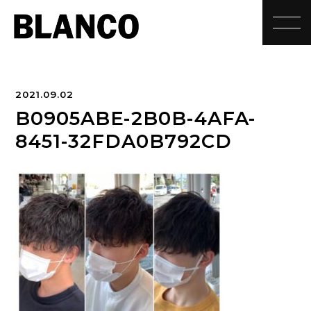
toggle
2021.09.02
B0905ABE-2B0B-4AFA-
8451-32FDA0B792CD