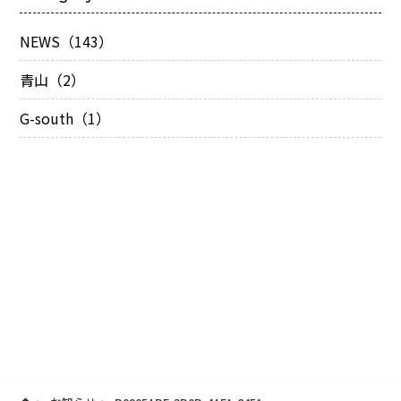
NEWS（143）
青山（2）
G-south（1）