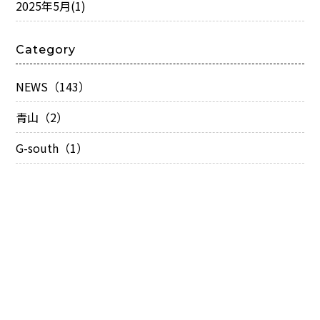
2025年5月
(1)
Category
NEWS（143）
青山（2）
G-south（1）