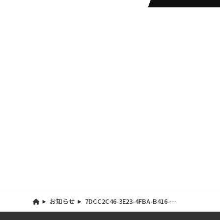
お知らせ
7DCC2C46-3E23-4FBA-B416-
DDECF5CCD8F0