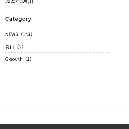
2025年5月
(1)
Category
NEWS（143）
青山（2）
G-south（1）