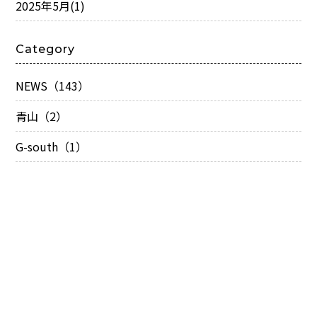
2025年5月
(1)
Category
NEWS（143）
青山（2）
G-south（1）