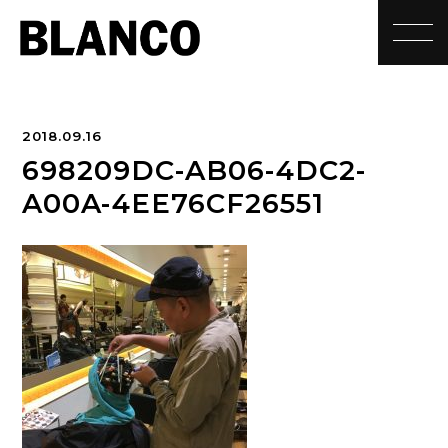
toggle
2018.09.16
698209DC-AB06-4DC2-
A00A-4EE76CF26551