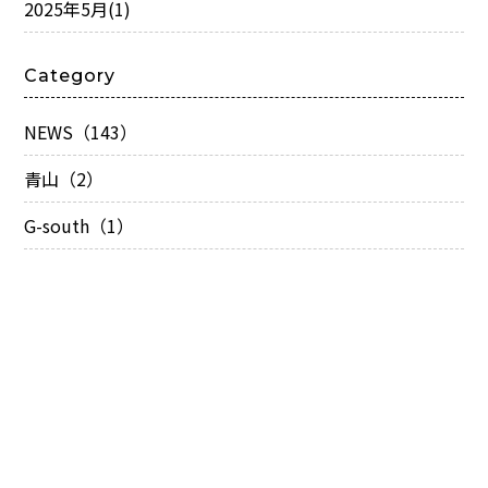
2025年5月
(1)
Category
NEWS（143）
青山（2）
G-south（1）