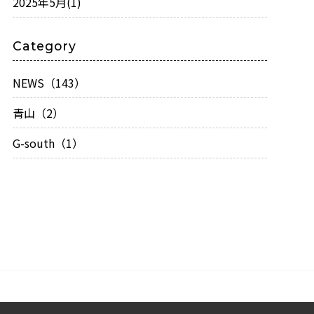
2025年5月
(1)
Category
NEWS（143）
青山（2）
G-south（1）