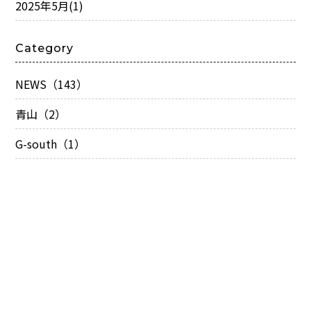
2025年5月
(1)
Category
NEWS（143）
青山（2）
G-south（1）