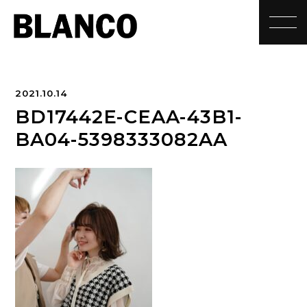
toggle
2021.10.14
BD17442E-CEAA-43B1-
BA04-5398333082AA