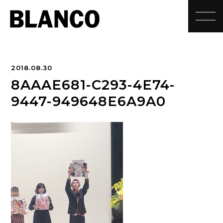
toggle
2018.08.30
8AAAE681-C293-4E74-
9447-949648E6A9A0