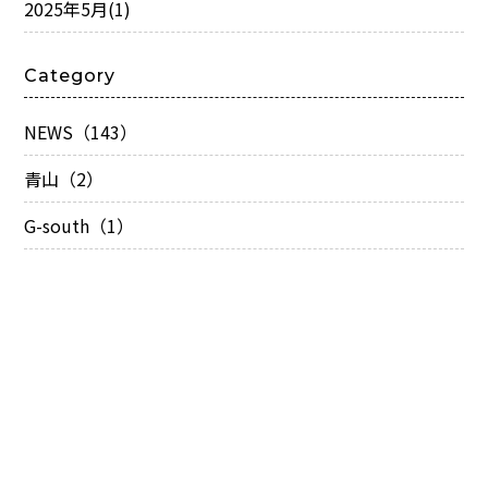
2025年5月
(1)
Category
NEWS（143）
青山（2）
G-south（1）