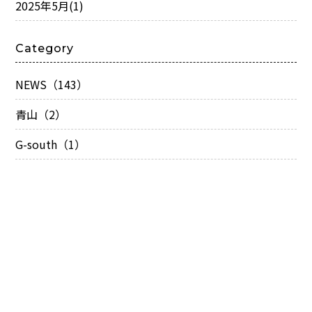
2025年5月
(1)
Category
NEWS（143）
青山（2）
G-south（1）