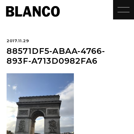
toggle
2017.11.29
88571DF5-ABAA-4766-
893F-A713D0982FA6