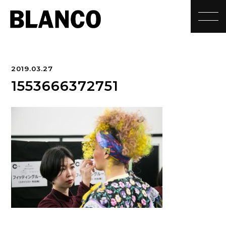
toggle
2019.03.27
1553666372751