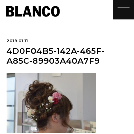
toggle
2018.01.11
4D0F04B5-142A-465F-
A85C-89903A40A7F9