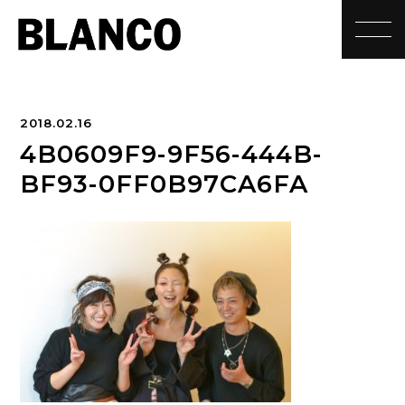
toggle
2018.02.16
4B0609F9-9F56-444B-
BF93-0FF0B97CA6FA