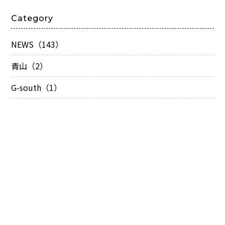
Category
NEWS（143）
青山（2）
G-south（1）