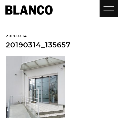
toggle
2019.03.14
20190314_135657