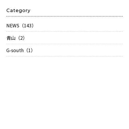
Category
NEWS（143）
青山（2）
G-south（1）