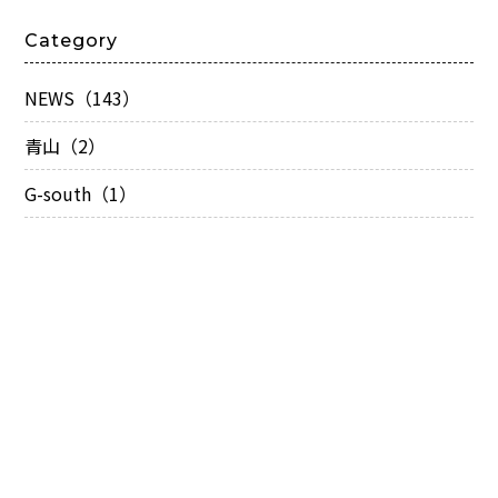
Category
NEWS（143）
青山（2）
G-south（1）