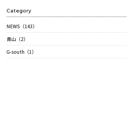
Category
NEWS（143）
青山（2）
G-south（1）