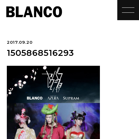
toggle
2017.09.20
1505868516293