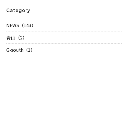
Category
NEWS（143）
青山（2）
G-south（1）