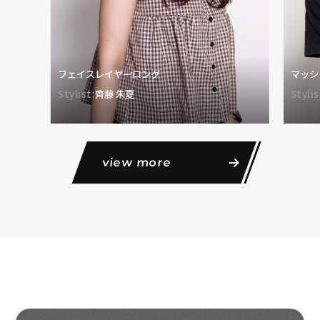
フェイスレイヤーロング
マッシ
Stylist:
齊藤 朱夏
Stylis
view more