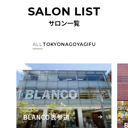
SALON LIST
サロン一覧
ALL
TOKYO
NAGOYA
GIFU
BLANCO表参道