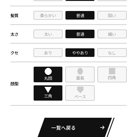
髪質
柔らかい
普通
固い
太さ
太い
普通
細い
クセ
あり
ややあり
なし
四角
面長
丸顔
顔型
三角
ベース
一覧へ戻る