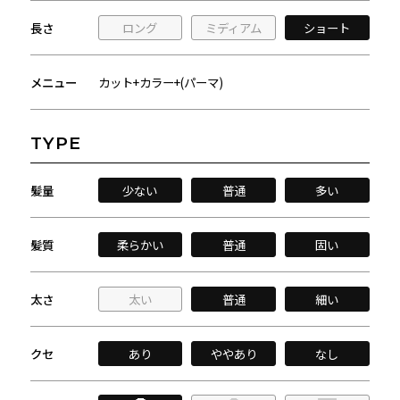
長さ
ロング
ミディアム
ショート
メニュー
カット+カラー+(パーマ)
TYPE
髪量
少ない
普通
多い
髪質
柔らかい
普通
固い
太さ
太い
普通
細い
クセ
あり
ややあり
なし