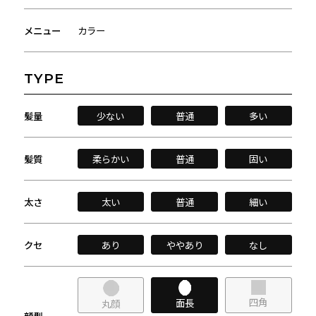
メニュー
カラー
TYPE
髪量
少ない
普通
多い
髪質
柔らかい
普通
固い
太さ
太い
普通
細い
クセ
あり
ややあり
なし
四角
面長
丸顔
顔型