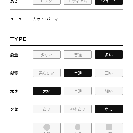
長さ
ロング
ミディアム
ショート
メニュー
カット+パーマ
TYPE
髪量
少ない
普通
多い
髪質
柔らかい
普通
固い
太さ
太い
普通
細い
クセ
あり
ややあり
なし
四角