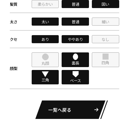
髪質
柔らかい
普通
固い
太さ
太い
普通
細い
クセ
あり
ややあり
なし
四角
面長
丸顔
顔型
三角
ベース
一覧へ戻る