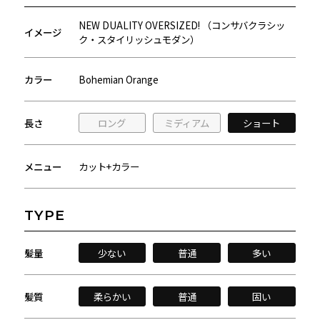
NEW DUALITY OVERSIZED! （コンサバクラシッ
イメージ
ク・スタイリッシュモダン）
カラー
Bohemian Orange
長さ
ロング
ミディアム
ショート
メニュー
カット+カラー
TYPE
髪量
少ない
普通
多い
髪質
柔らかい
普通
固い