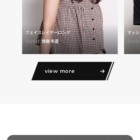
フェイスレイヤーロング
マッシ
Stylist:
齊藤 朱夏
Stylis
view more