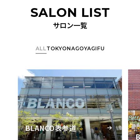
SALON LIST
サロン一覧
ALL
TOKYO
NAGOYA
GIFU
BLANCO表参道